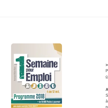
>
P
c
A
S
à
n