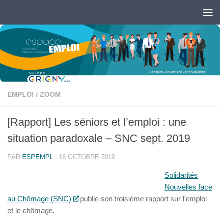
Skip to content
Ouvrir la barre d’outils
EMPLOI
/
ZOOM
[Rapport] Les séniors et l’emploi : une
situation paradoxale – SNC sept. 2019
PAR
ESPEMPL
·
16 OCTOBRE 2019
Solidarités
Nouvelles face
au Chômage (SNC)
publie son troisième rapport sur l’emploi
et le chômage.