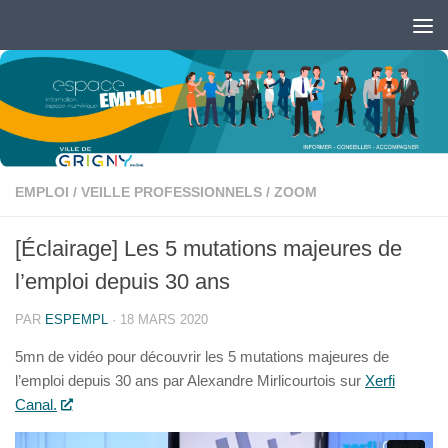
Skip to content
Ouvrir la barre d’outils
EMPLOI
/
VEILLE PROFESSIONNELS
/
ZOOM
[Éclairage] Les 5 mutations majeures de
l’emploi depuis 30 ans
PAR
ESPEMPL
·
18 MARS 2020
5mn de vidéo pour découvrir les 5 mutations majeures de
l’emploi depuis 30 ans par Alexandre Mirlicourtois sur
Xerfi
Canal.