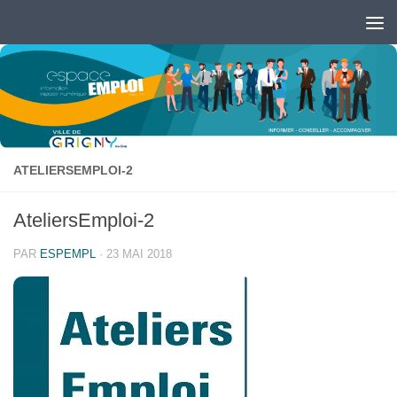
Skip to content
Ouvrir la barre d’outils
ATELIERSEMPLOI-2
AteliersEmploi-2
PAR
ESPEMPL
·
23 MAI 2018