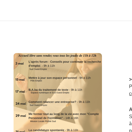
>
P
c
A
S
à
n