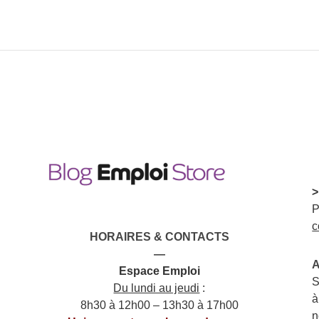
>
P
c
HORAIRES & CONTACTS
—
A
Espace Emploi
S
Du lundi au jeudi
:
à
8h30 à 12h00 – 13h30 à 17h00
n