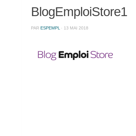
BlogEmploiStore1
PAR
ESPEMPL
·
13 MAI 2018