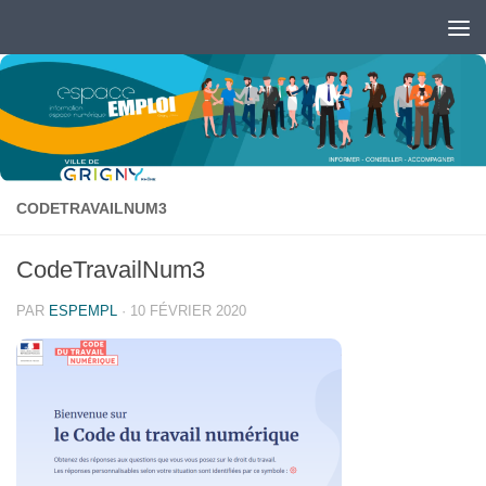
Skip to content
Ouvrir la barre d’outils
CODETRAVAILNUM3
CodeTravailNum3
PAR
ESPEMPL
·
10 FÉVRIER 2020