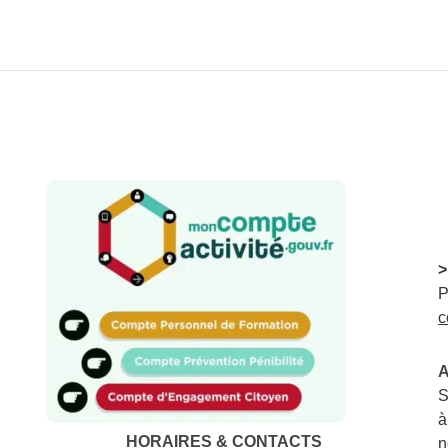
>
P
c
A
S
à
HORAIRES & CONTACTS
n