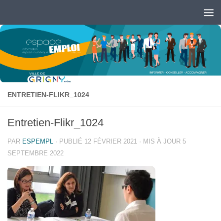
Skip to content
Ouvrir la barre d’outils
ENTRETIEN-FLIKR_1024
Entretien-Flikr_1024
PAR
ESPEMPL
· PUBLIÉ
12 FÉVRIER 2021
· MIS À JOUR
5
SEPTEMBRE 2022