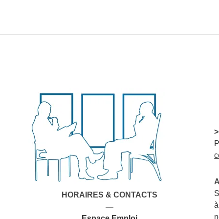
>
P
c
A
S
HORAIRES & CONTACTS
à
—
n
Espace Emploi