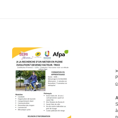
>
P
c
A
S
à
n