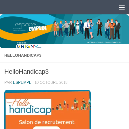
Skip to content
Ouvrir la barre d’outils
HELLOHANDICAP3
HelloHandicap3
PAR
ESPEMPL
·
10 OCTOBRE 2018