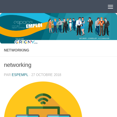
Skip to content
Ouvrir la barre d’outils
NETWORKING
networking
PAR
ESPEMPL
·
27 OCTOBRE 2018