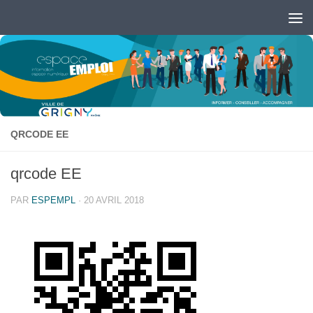
Skip to content
Ouvrir la barre d’outils
QRCODE EE
qrcode EE
PAR
ESPEMPL
·
20 AVRIL 2018