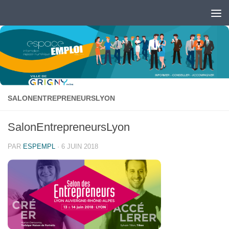
Skip to content
Ouvrir la barre d’outils
SALONENTREPRENEURSLYON
SalonEntrepreneursLyon
PAR
ESPEMPL
·
6 JUIN 2018