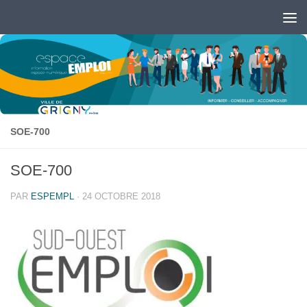
Skip to content
Ouvrir la barre d’outils
SOE-700
SOE-700
PAR
ESPEMPL
·
24 OCTOBRE 2018