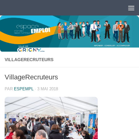
Skip to content
Ouvrir la barre d’outils
VILLAGERECRUTEURS
VillageRecruteurs
PAR
ESPEMPL
·
3 MAI 2018