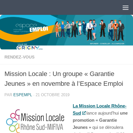
Skip to content
Ouvrir la barre d’outils
RENDEZ-VOUS
Mission Locale : Un groupe « Garantie
Jeunes » en novembre à l’Espace Emploi
PAR
ESPEMPL
·
21 OCTOBRE 2019
La Mission Locale Rhône-
Sud
lance aujourd’hui
une
promotion « Garantie
Jeunes »
qui se déroulera