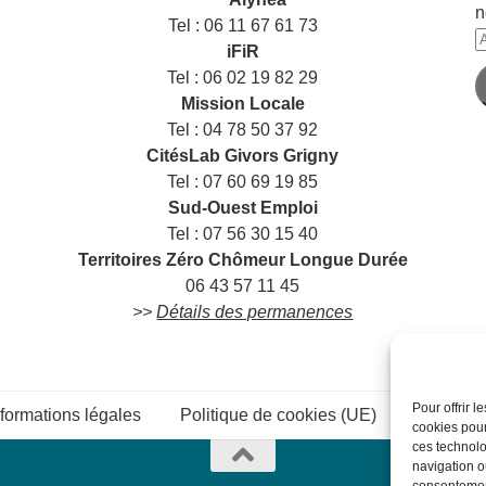
n
Tel : 06 11 67 61 73
A
iFiR
e
Tel : 06 02 19 82 29
m
Mission Locale
Tel : 04 78 50 37 92
CitésLab Givors Grigny
Tel : 07 60 69 19 85
Sud-Ouest Emploi
Tel : 07 56 30 15 40
Territoires Zéro Chômeur Longue Durée
06 43 57 11 45
>>
Détails des permanences
Pour offrir 
nformations légales
Politique de cookies (UE)
Connexi
cookies pour
ces technolo
navigation ou