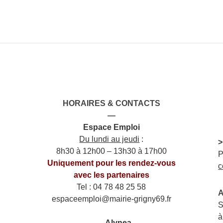
HORAIRES & CONTACTS
—
Espace Emploi
Du lundi au jeudi
:
>
8h30 à 12h00 – 13h30 à 17h00
P
Uniquement pour les rendez-vous
c
avec les partenaires
Tel : 04 78 48 25 58
A
espaceemploi@mairie-grigny69.fr
S
——
à
___
Alynea