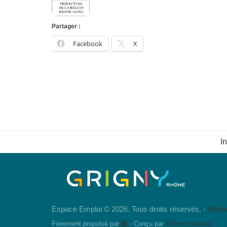
Partager :
Facebook
X
I
Espace Emploi © 2026. Tous droits réservés. -
Menti
Fièrement propulsé par
- Conçu par
Thème Hueman