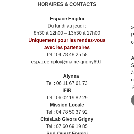
HORAIRES & CONTACTS
—
Espace Emploi
Du lundi au jeudi
:
>
8h30 à 12h00 – 13h30 à 17h00
P
Uniquement pour les rendez-vous
c
avec les partenaires
Tel : 04 78 48 25 58
A
espaceemploi@mairie-grigny69.fr
S
——
à
___
Alynea
n
Tel : 06 11 67 61 73
A
iFiR
e
Tel : 06 02 19 82 29
m
Mission Locale
Tel : 04 78 50 37 92
CitésLab Givors Grigny
Tel : 07 60 69 19 85
Sud-Ouest Emploi