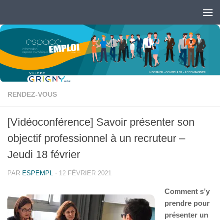
Skip to content
Ouvrir la barre d’outils
RENDEZ-VOUS
[Vidéoconférence] Savoir présenter son
objectif professionnel à un recruteur –
Jeudi 18 février
PAR
ESPEMPL
·
12 FÉVRIER 2021
Comment s’y
prendre pour
présenter un