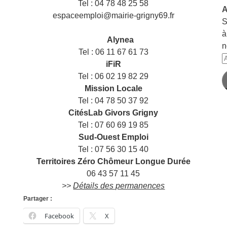
Tel : 04 78 48 25 58
A
espaceemploi@mairie-grigny69.fr
S
——
à
___
Alynea
n
Tel : 06 11 67 61 73
A
iFiR
e
Tel : 06 02 19 82 29
m
Mission Locale
Tel : 04 78 50 37 92
CitésLab Givors Grigny
Tel : 07 60 69 19 85
Sud-Ouest Emploi
Tel : 07 56 30 15 40
Territoires Zéro Chômeur Longue Durée
06 43 57 11 45
>>
Détails des permanences
Partager :
Facebook
X