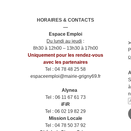
HORAIRES & CONTACTS
—
Espace Emploi
Du lundi au jeudi
:
>
8h30 à 12h00 – 13h30 à 17h00
P
Uniquement pour les rendez-vous
c
avec les partenaires
Tel : 04 78 48 25 58
A
espaceemploi@mairie-grigny69.fr
S
——
à
___
Alynea
n
Tel : 06 11 67 61 73
A
iFiR
e
Tel : 06 02 19 82 29
m
Mission Locale
Tel : 04 78 50 37 92