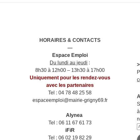
HORAIRES & CONTACTS
—
Espace Emploi
Du lundi au jeudi
:
>
8h30 à 12h00 – 13h30 à 17h00
P
Uniquement pour les rendez-vous
c
avec les partenaires
Tel : 04 78 48 25 58
A
espaceemploi@mairie-grigny69.fr
S
——
à
___
Alynea
n
Tel : 06 11 67 61 73
A
iFiR
e
Tel : 06 02 19 82 29