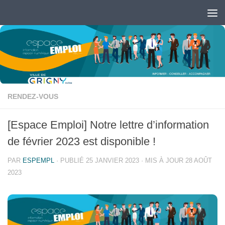
Skip to content
Ouvrir la barre d’outils
RENDEZ-VOUS
[Espace Emploi] Notre lettre d’information
de février 2023 est disponible !
PAR
ESPEMPL
· PUBLIÉ
25 JANVIER 2023
· MIS À JOUR
28 AOÛT
2023