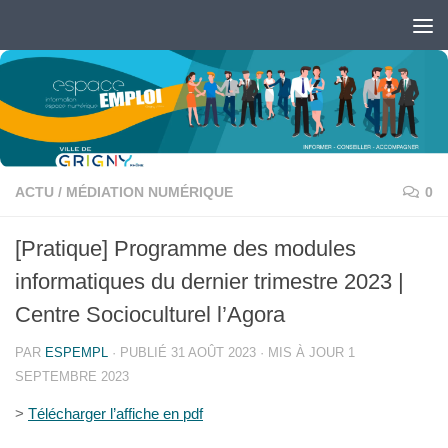
Skip to content
Ouvrir la barre d’outils
ACTU
/
MÉDIATION NUMÉRIQUE
0
[Pratique] Programme des modules
informatiques du dernier trimestre 2023 |
Centre Socioculturel l’Agora
PAR
ESPEMPL
· PUBLIÉ
31 AOÛT 2023
· MIS À JOUR
1
SEPTEMBRE 2023
>
Télécharger l’affiche en pdf