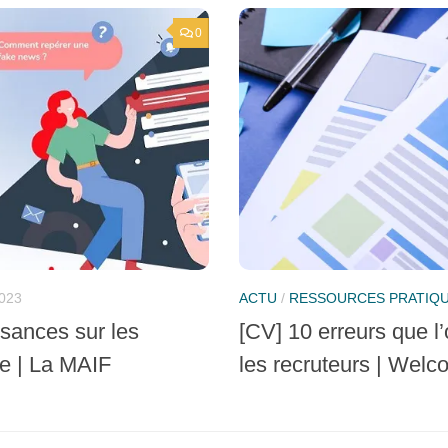
0
023
ACTU
/
RESSOURCES PRATIQ
sances sur les
[CV] 10 erreurs que l’
ue | La MAIF
les recruteurs | Welc